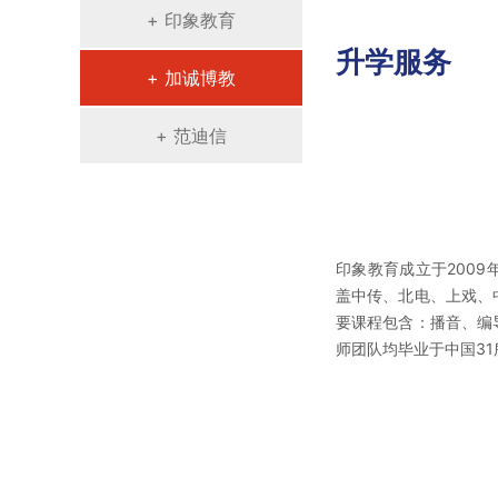
+ 印象教育
升学服务
+ 加诚博教
+ 范迪信
印象教育成立于200
盖中传、北电、上戏、
要课程包含：播音、编
师团队均毕业于中国3