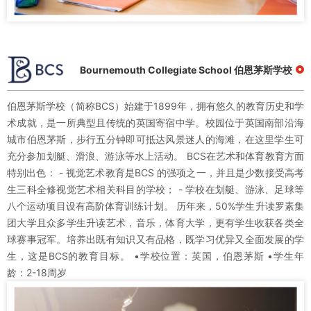
Bournemouth Collegiate School 伯恩茅斯学校
伯恩茅斯学校（简称BCS）始建于1899年，拥有悠久的教育历史和学
术成就，是一所典型且传统的英国寄宿中学。校园位于英国南部沿海
城市伯恩茅斯，步行五分钟即可抵达风景迷人的海滩，在这里学生可
充分参加划艇、滑浪、游泳等水上活动。 BCS在艺术和体育教育方面
特别出色： - 视觉艺术教育是BCS 的强项之一，并且是少数接受高考
生三科全修视觉艺术相关科目的学校； - 学校在划艇、游泳、足球等
八个运动项目设有高阶体育训练计划。 历年来，50%学生升读罗素集
团大学且众多学生升读艺术，音乐，体育大学，更有学生收获各类全
球赛事冠军。培养出既有知识又有品格，既学习优异又全面发展的学
生，这是BCS的教育目标。 •学校位置：英国，伯恩茅斯 •学生年
龄：2-18周岁