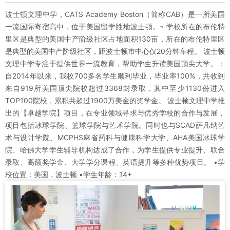
波士顿文理中学，CATS Academy Boston（简称CAB）是一所美国
一流国际寄宿高中，位于美国留学胜地波士顿。¬ 学校所在的布伦特
里区是典型的美国中产阶级社区占地面积130亩，所在的布伦特里区
是典型的美国中产阶级社区，距波士顿市中心仅20分钟车程。 波士顿
文理中学专注于提供世界一流教育，帮助学生升读美国顶尖大学。：
自2014年以来，我校700多名学生顺利毕业，毕业率100%，共收到
来自919所美国顶尖院校超过3368封录取，其中至少1130份进入
TOP100院校，累积共超过1900万美金的奖学金。 波士顿文理中学推
出的【卓越学院】项目，在专业领域寻求与优秀学校的合作与发展，
项目包括冰球学院、篮球学院与艺术学院。同时也与SCAD萨凡纳艺
术与设计学院、MCPHS麻省药科与健康科学大学、AHA美国冰球学
院、哈佛大学学生辅导机构达成了合作，为学生提供专业提升、联合
录取、高额奖学金、大学学分课程、英语提升等多种优势项目。 •学
校位置：美国，波士顿 •学生年龄：14+