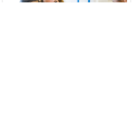
广东省佛山市顺德区北滘镇碧桂园大道1号
Copyight◎2016 2020珠海横琴博实乐管理咨询有限公司保留所有权利。
粵ICP备
2020088655号-1
粤公网安备44060602001240号